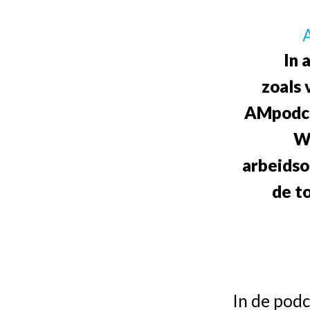
A
In 
zoals 
AMpodc
Wa
arbeidso
de t
In de pod