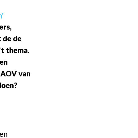
n'
ers,
t de de
it thema.
een
e AOV van
doen?
 en