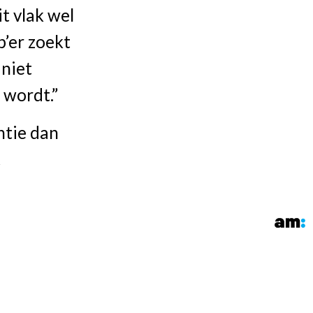
t vlak wel
p’er zoekt
 niet
 wordt.”
ntie dan
t