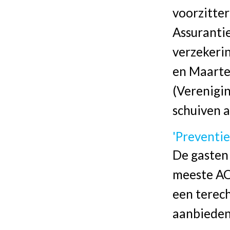
voorzitter
Assurantie
verzekeri
en Maarten
(Verenigin
schuiven a
'Preventie
De gasten 
meeste AOV
een terech
aanbieden