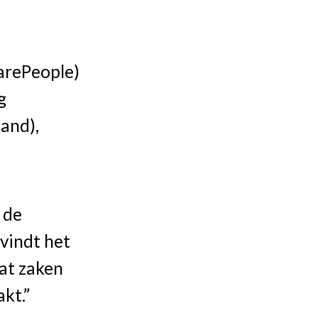
arePeople)
g
land),
 de
 vindt het
wat zaken
kt.”