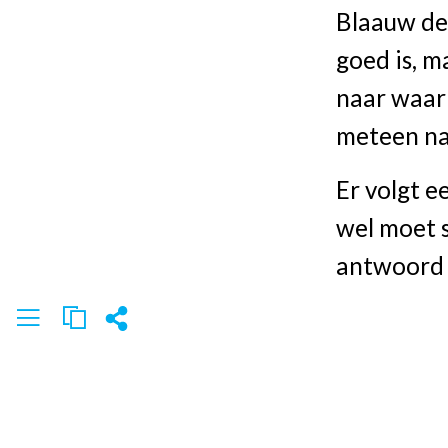
Blaauw den
goed is, m
naar waar 
meteen naa
Er volgt e
wel moet s
antwoord 