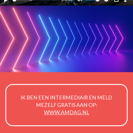
Play
Mute
Settings
PIP
En
fu
g
IK BEN EEN INTERMEDIAIR EN MELD
MEZELF GRATIS AAN OP:
WWW.AMDAG.NL