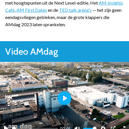
met hoogtepunten uit de Next Level-editie. Het
AM Insights
Café
,
AM First Dates
en de
TED talk arena's
— het zijn geen
eendagsvliegen gebleken, maar de grote klappers die
AMdag 2023 laten sprankelen.
Video AMdag
Play
00:46