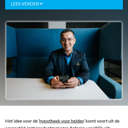
LEES VERDER
Het idee voor de ‘
hypotheek voor helden
’ komt voort uit de
coronatijd, legt productmanager Antonio van Wijk uit: