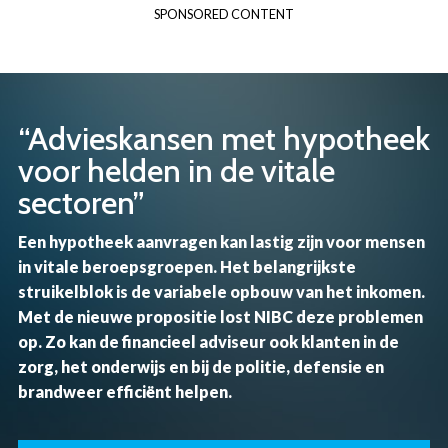
SPONSORED CONTENT
Overslaan
en
naar
de
inhoud
“Advieskansen met hypotheek
gaan
voor helden in de vitale
sectoren”
Een hypotheek aanvragen kan lastig zijn voor mensen
in vitale beroepsgroepen. Het belangrijkste
struikelblok is de variabele opbouw van het inkomen.
Met de nieuwe propositie lost NIBC deze problemen
op. Zo kan de financieel adviseur ook klanten in de
zorg, het onderwijs en bij de politie, defensie en
brandweer efficiënt helpen.