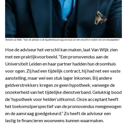
Antonio van Wijk: “Voor de adviseur is de hypotheekaanvraag een kans om het verschil te maken met een totaalpakket.”
Hoe de adviseur het verschil kan maken, laat Van Wijk zien
met een praktijkvoorbeeld. “Een promovendus aan de
Universiteit Leiden en haar partner hadden hun droomhuis
voor ogen. Zij had een tijdelijk contract, hij had net een vaste
aanstelling, maar wel een stuk lager inkomen. Bij andere
geldverstrekkers kregen ze geen hypotheek, vanwege de
onzekerheid van het tijdelijke dienstverband. Gelukkig bood
de ‘hypotheek voor helden’ uitkomst. Onze acceptant heeft
het toekomstperspectief van de promovendus meegewogen
en de aanvraag goedgekeurd.” Zo heeft de adviseur een
lastig te financieren woonwens kunnen waarmaken.