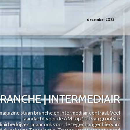
december 2023
RANCHE | INTERMEDIAIR
 magazine staan branche en intermediair centraal. Veel
aandacht voor de AM top 100 van grootste
iairbedrijven, maar ook voor de tegenhanger hiervan: