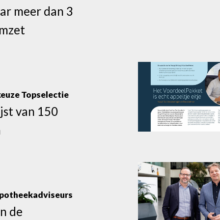
aar meer dan 3
omzet
euze Topselectie
jst van 150
n
ypotheekadviseurs
n de