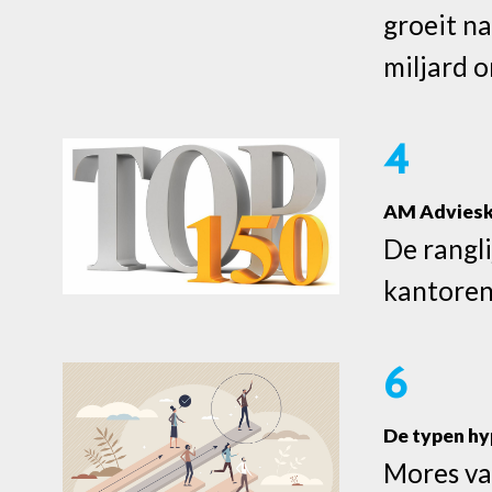
groeit n
miljard 
4
AM Adviesk
De rangli
kantore
6
De typen h
Mores va