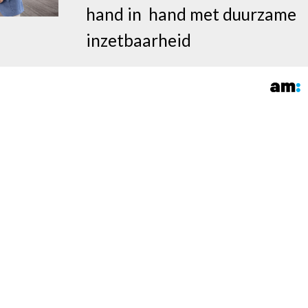
hand in hand met duurzame
inzetbaarheid
9
Particulier Onroerend Goed (POG)
Verzekeringsoplossingen
voor particulier
woningverhuur
11