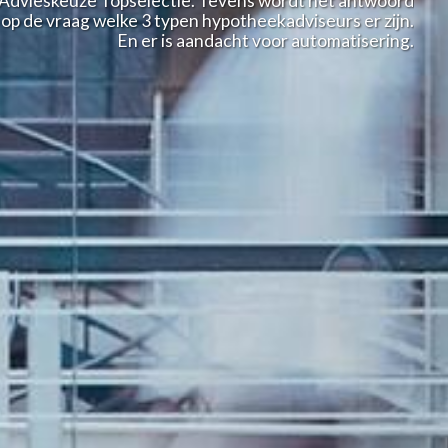
Advieskeuze Topselectie. Tevens wordt het antwoord
op de vraag welke 3 typen hypotheekadviseurs er zijn.
En er is aandacht voor automatisering.