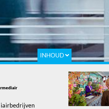
INHOUD
ermediair
iairbedrijven