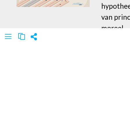
hypothee
van princ
moreel
8
Automatiser
'Service
in autom
intermed
10