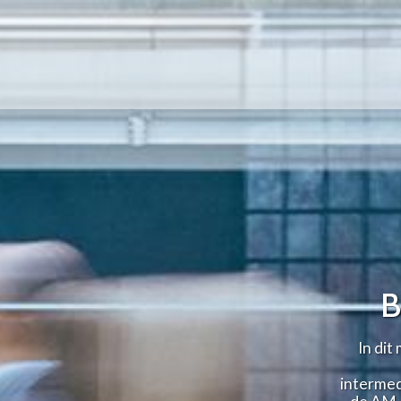
B
In dit
intermed