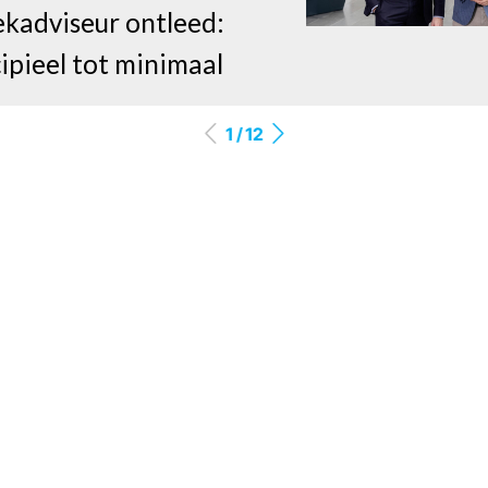
kadviseur ontleed:
ipieel tot minimaal
1 / 12
ing intermediair
provider heeft taak
atisering
iair'