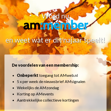
Overslaan
en
Word nu
naar
am
:member
de
inhoud
gaan
en weet wat er dit najaar speelt!
De voordelen van een membership:
Onbeperkt
toegang tot AMweb.nl
5 x per week de nieuwsbrief AMsignalen
Wekelijks de AMzondag
Korting op AMevents
Aantrekkelijke collectieve kortingen