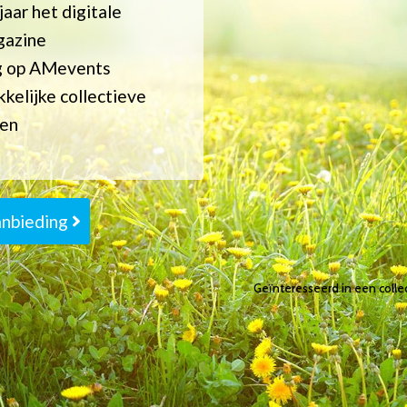
 jaar het digitale
azine
g op AMevents
kelijke collectieve
gen
anbieding
Geïnteresseerd in een colle