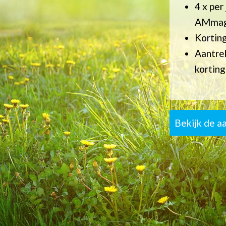
4 x per
AMmag
Kortin
Aantrek
kortin
Bekijk de a