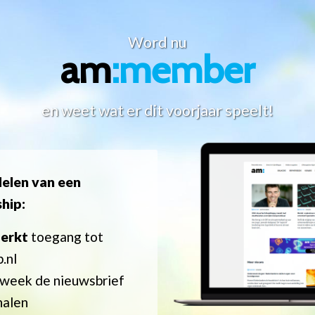
Word nu
am
:member
en weet wat er dit voorjaar speelt!
elen van een
hip:
erkt
toegang tot
.nl
 week de nieuwsbrief
alen