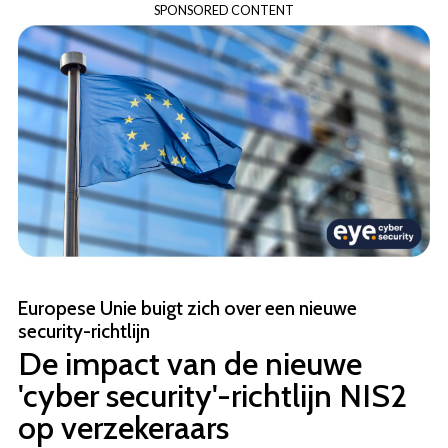
SPONSORED CONTENT
Overslaan
en
naar
de
inhoud
gaan
Europese Unie buigt zich over een nieuwe
security-richtlijn
De impact van de nieuwe
'cyber security'-richtlijn NIS2
op verzekeraars